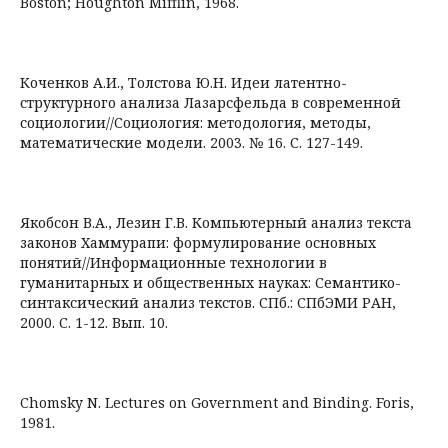
Boston; Houghton Mifflin, 1968.
Коченков А.И., Толстова Ю.Н. Идеи латентно-
структурного анализа Лазарсфельда в современной
социологии//Социология: методология, методы,
математические модели. 2003. № 16. С. 127-149.
Якобсон В.А., Лезин Г.В. Компьютерный анализ текста
законов Хаммурапи: формулирование основных
понятий//Информационные технологии в
гуманитарных и общественных науках: Семантико-
синтаксический анализ текстов. СПб.: СПбЭМИ РАН,
2000. С. 1-12. Вып. 10.
Chomsky N. Lectures on Government and Binding. Foris,
1981.