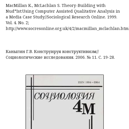
MacMillan K., McLachlan S. Theory-Building with
Nud*Ist:Using Computer Assisted Qualitative Analysis in
a Media Case Study//Sociological Research Online. 1999.
Vol. 4. No. 2;
http://www.socresonline.org.uk/4/2/macmillan_mclachlan.html
Каныгин Г.В. Конструируя конструктивизм//
Социологические исследования. 2006. № 11. С. 19-28.