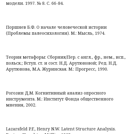
модели. 1997. № 8. С. 66-84.
Поршнев Б.Ф. О начале человеческой истории
(Проблемы палеосихологии). М.: Мысль, 1974.
Теория метафоры: Сборник/Пер. с англ., фр., нем., исп.,
польск.; Вступ. ст. и сост. Н.Д. Арутюновой; Ред. Н.Д.
Арутюнова, М.А. Журинская. М.: Прогресс, 1990.
Рогозин Д.М. Когнитивный анализ опросного
инструмента. М.: Институт Фонда общественного
мнения, 2002.
Lazarsfeld P.F., Henry N.W. Latent Structure Analysis.