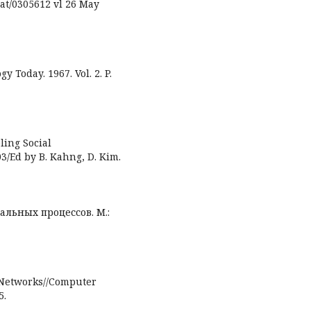
at/0305612 vl 26 May
 Today. 1967. Vol. 2. P.
ling Social
3/Ed by B. Kahng, D. Kim.
льных процессов. М.:
 Networks//Computer
5.