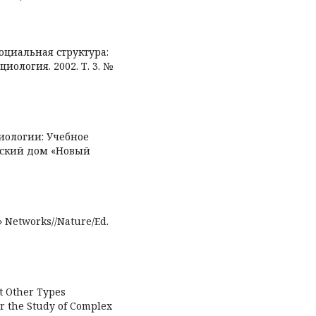
оциальная структура:
ология. 2002. Т. 3. №
циологии: Учебное
льский дом «Новый
» Networks//Nature/Ed.
t Other Types
r the Study of Complex