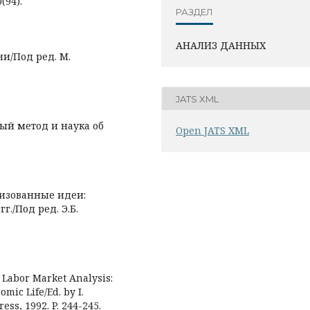
(94).
РАЗДЕЛ
АНАЛИЗ ДАННЫХ
ни/Под ред. М.
JATS XML
ый метод и наука об
Open JATS XML
лизованные идеи:
./Под ред. Э.Б.
 Labor Market Analysis:
mic Life/Ed. by I.
ess, 1992. P. 244-245.