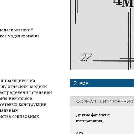
оделирования //
ское моделирование
 опирающиеся на
PDF
числу отнесены модели
распределения степеней
рены некоторые
ФОРМАТЫ ЦИТИРОВАНИЯ
сетевых конструкций.
иальных
Другие форматы
йства социальных
цитирования:
APA