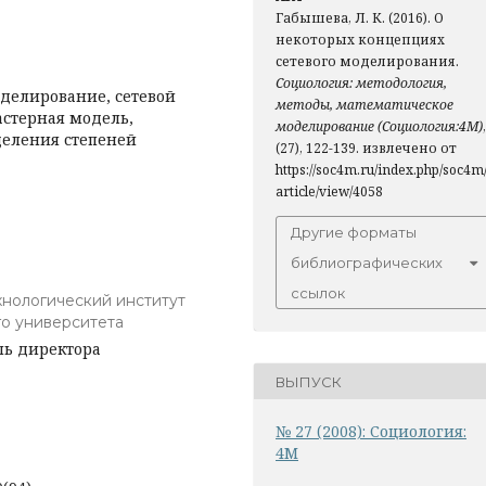
Габышева, Л. К. (2016). О
некоторых концепциях
сетевого моделирования.
Социология: методология,
оделирование, сетевой
методы, математическое
ластерная модель,
моделирование (Социология:4М)
,
деления степеней
(27), 122-139. извлечено от
https://soc4m.ru/index.php/soc4m
article/view/4058
Другие форматы
библиографических
ссылок
хнологический институт
о университета
ль директора
ВЫПУСК
№ 27 (2008): Социология:
4М