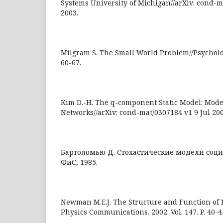
Systems University of Michigan//arXiv: cond-m
2003.
Milgram S. The Small World Problem//Psychology
60-67.
Kim D.-H. The q-component Static Model: Mode
Networks//arXiv: cond-mat/0307184 v1 9 Jul 200
Бартоломью Д. Стохастические модели социа
ФиС, 1985.
Newman M.E.J. The Structure and Function of
Physics Communications. 2002. Vol. 147. P. 40-4