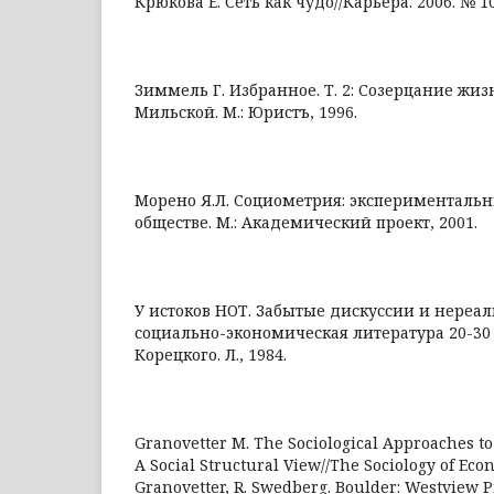
Крюкова Е. Сеть как чудо//Карьера. 2006. № 10
Зиммель Г. Избранное. Т. 2: Созерцание жиз
Мильской. М.: Юристъ, 1996.
Морено Я.Л. Социометрия: экспериментальн
обществе. М.: Академический проект, 2001.
У истоков НОТ. Забытые дискуссии и нереа
социально-экономическая литература 20-30 гг
Корецкого. Л., 1984.
Granovetter M. The Sociological Approaches to
A Social Structural View//The Sociology of Econo
Granovetter, R. Swedberg. Boulder: Westview Pr