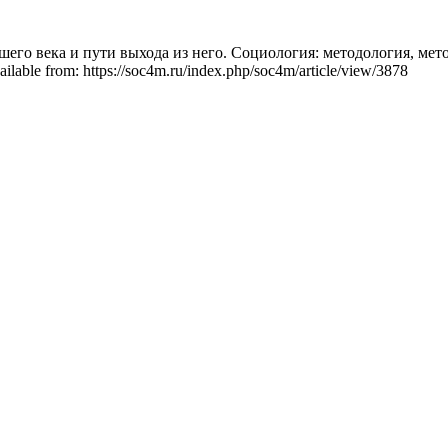
шего века и пути выхода из него. Социология: методология, ме
lable from: https://soc4m.ru/index.php/soc4m/article/view/3878