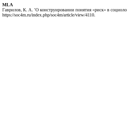
MLA
Гаврилов, К. А. ’О конструировании понятия «риск» в социоло
https://soc4m.ru/index.php/soc4m/article/view/4110.