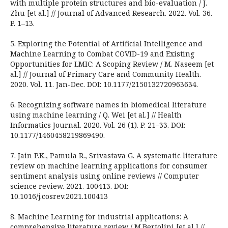
with multiple protein structures and bio-evaluation / J.
Zhu [et al.] // Journal of Advanced Research. 2022. Vol. 36.
P. 1–13.
5. Exploring the Potential of Artificial Intelligence and
Machine Learning to Combat COVID-19 and Existing
Opportunities for LMIC: A Scoping Review / M. Naseem [et
al.] // Journal of Primary Care and Community Health.
2020. Vol. 11. Jan-Dec. DOI: 10.1177/2150132720963634.
6. Recognizing software names in biomedical literature
using machine learning / Q. Wei [et al.] // Health
Informatics Journal. 2020. Vol. 26 (1). P. 21–33. DOI:
10.1177/1460458219869490.
7. Jain P.K., Pamula R., Srivastava G. A systematic literature
review on machine learning applications for consumer
sentiment analysis using online reviews // Computer
science review. 2021. 100413. DOI:
10.1016/j.cosrev.2021.100413
8. Machine Learning for industrial applications: A
comprehensive literature review / M.Bertolini [et al.] //