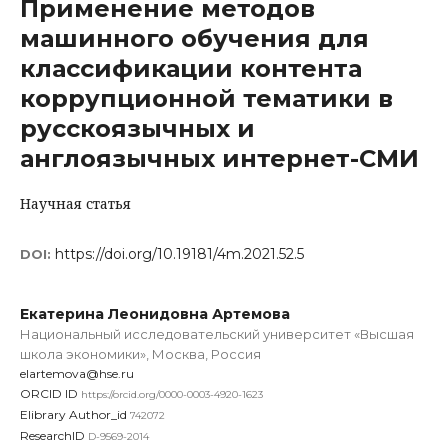
Применение методов
машинного обучения для
классификации контента
коррупционной тематики в
русскоязычных и
англоязычных интернет-СМИ
Научная статья
https://doi.org/10.19181/4m.2021.52.5
DOI:
Екатерина Леонидовна Артемова
Национальный исследовательский университет «Высшая
школа экономики», Москва, Россия
elartemova@hse.ru
ORCID ID
https://orcid.org/0000-0003-4920-1623
Elibrary Author_id
742072
ResearchID
D-9569-2014