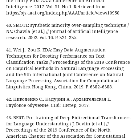
the Thirty-First AAAI Conference on Artificial
Intelligence. 2017. Vol. 31. No 1. Retrieved from:
https://ojs.aaai.org/index.php/AAAI/article/view/10958
40. SMOTE: synthetic minority over-sampling technique /
N.V. Chawla [et al.] // Journal of artificial intelligence
research. 2002. Vol. 16. P. 321–335.
41. Wei J., Zou K. EDA: Easy Data Augmentation
Techniques for Boosting Performance on Text
Classification Tasks // Proceedings of the 2019 Conference
on Empirical Methods in Natural Language Processing
and the 9th International Joint Conference on Natural
Language Processing. Association for Computational
Linguistics. Hong Kong, China, 2019. P. 6382–6388.
42. Николенко С., Кадурин А., Архангельская Е.
Глубокое обучение. СПб.: Питер, 2017.
43. BERT: Pre-training of Deep Bidirectional Transformers
for Language Understanding / J. Devlin [et al.] //
Proceedings of the 2019 Conference of the North
American Chapter of the Association for Computational