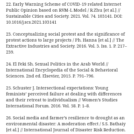
22. Early Warning Scheme of COVID-19 related Internet
Public Opinion based on RVM-L Model / R.Zhu [et al.] //
Sustainable Cities and Society. 2021. Vol. 74. 103141. DOI:
10.1016/j.scs.2021.103141
23. Conceptualizing social protest and the significance of
protest actions to large projects / Ph. Hanna [et al.] // The
Extractive Industries and Society. 2016. Vol. 3. Iss. 1. P. 217–
239.
24. El Feki Sh. Sexual Politics in the Arab World //
International Encyclopedia of the Social & Behavioral
Sciences. 2nd еd. Elsevier, 2015. P. 791–796.
25. Schuster J. Intersectional expectations: Young
feminists’ perceived failure at dealing with differences
and their retreat to individualism // Women’s Studies
International Forum. 2016. Vol. 58. P. 1–8.
26. Social media and farmer’s resilience to drought as an
environmental disaster: A moderation effect / S.S. Bathaiy
[et al.] // International Journal of Disaster Risk Reduction.