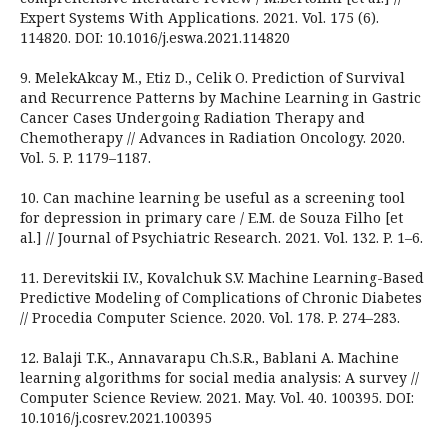
Expert Systems With Applications. 2021. Vol. 175 (6).
114820. DOI: 10.1016/j.eswa.2021.114820
9. MelekAkcay M., Etiz D., Celik O. Prediction of Survival
and Recurrence Patterns by Machine Learning in Gastric
Cancer Cases Undergoing Radiation Therapy and
Chemotherapy // Advances in Radiation Oncology. 2020.
Vol. 5. P. 1179–1187.
10. Can machine learning be useful as a screening tool
for depression in primary care / E.M. de Souza Filho [et
al.] // Journal of Psychiatric Research. 2021. Vol. 132. P. 1–6.
11. Derevitskii I.V., Kovalchuk S.V. Machine Learning-Based
Predictive Modeling of Complications of Chronic Diabetes
// Procedia Computer Science. 2020. Vol. 178. P. 274–283.
12. Balaji T.K., Annavarapu Ch.S.R., Bablani A. Machine
learning algorithms for social media analysis: A survey //
Computer Science Review. 2021. May. Vol. 40. 100395. DOI:
10.1016/j.cosrev.2021.100395