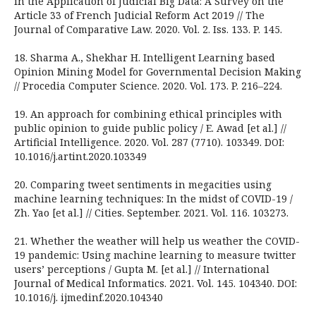
in the Application of Judicial Big Data: A Survey on the
Article 33 of French Judicial Reform Act 2019 // The
Journal of Comparative Law. 2020. Vol. 2. Iss. 133. P. 145.
18. Sharma A., Shekhar H. Intelligent Learning based
Opinion Mining Model for Governmental Decision Making
// Procedia Computer Science. 2020. Vol. 173. P. 216–224.
19. An approach for combining ethical principles with
public opinion to guide public policy / E. Awad [et al.] //
Artificial Intelligence. 2020. Vol. 287 (7710). 103349. DOI:
10.1016/j.artint.2020.103349
20. Comparing tweet sentiments in megacities using
machine learning techniques: In the midst of COVID-19 /
Zh. Yao [et al.] // Cities. September. 2021. Vol. 116. 103273.
21. Whether the weather will help us weather the COVID-
19 pandemic: Using machine learning to measure twitter
users’ perceptions / Gupta M. [et al.] // International
Journal of Medical Informatics. 2021. Vol. 145. 104340. DOI:
10.1016/j. ijmedinf.2020.104340