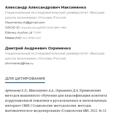
Александр Александрович Максименко
Национальный исследовательский университет «Высшая
школа экономики», Москва, Россия
Maximenko.Al@gmail.com
ORCID ID
https://orcid.org/0000-0003-0891-4950
Elibrary Author_id
775397
ResearchID
AAZ-8789-2021
Дмитрий Андреевич Охрименко
Национальный исследовательский университет «Высшая
школа экономики», Москва, Россия
ohrimenko@hse.ru
ДЛЯ ЦИТИРОВАНИЯ
Артемова Е.Л., Максименко А.А., Охрименко Д.А.
Применение
методов машинного обучения для классификации контента
коррупционной тематики в русскоязычных и англоязычных
интернет-СМИ // Социология: методология, методы,
математическое моделирование (Социология:4М). 2022. № 52.