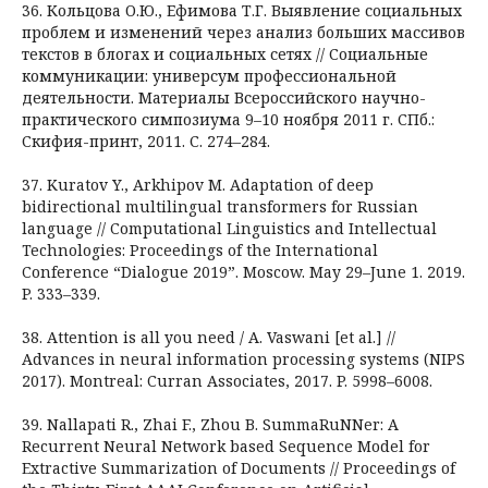
36. Кольцова О.Ю., Ефимова Т.Г. Выявление социальных
проблем и изменений через анализ больших массивов
текстов в блогах и социальных сетях // Социальные
коммуникации: универсум профессиональной
деятельности. Материалы Всероссийского научно-
практического симпозиума 9–10 ноября 2011 г. СПб.:
Скифия-принт, 2011. С. 274–284.
37. Kuratov Y., Arkhipov M. Adaptation of deep
bidirectional multilingual transformers for Russian
language // Computational Linguistics and Intellectual
Technologies: Proceedings of the International
Conference “Dialogue 2019”. Moscow. May 29–June 1. 2019.
P. 333–339.
38. Attention is all you need / A. Vaswani [et al.] //
Advances in neural information processing systems (NIPS
2017). Montreal: Curran Associates, 2017. P. 5998–6008.
39. Nallapati R., Zhai F., Zhou B. SummaRuNNer: A
Recurrent Neural Network based Sequence Model for
Extractive Summarization of Documents // Proceedings of