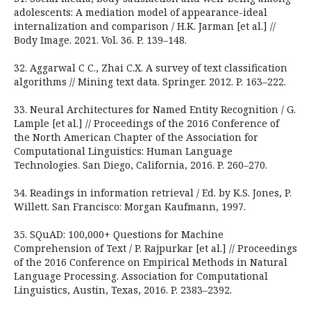
adolescents: A mediation model of appearance-ideal
internalization and comparison / H.K. Jarman [et al.] //
Body Image. 2021. Vol. 36. P. 139–148.
32. Aggarwal C C., Zhai C.X. A survey of text classification
algorithms // Mining text data. Springer. 2012. P. 163–222.
33. Neural Architectures for Named Entity Recognition / G.
Lample [et al.] // Proceedings of the 2016 Conference of
the North American Chapter of the Association for
Computational Linguistics: Human Language
Technologies. San Diego, California, 2016. P. 260–270.
34. Readings in information retrieval / Ed. by K.S. Jones, P.
Willett. San Francisco: Morgan Kaufmann, 1997.
35. SQuAD: 100,000+ Questions for Machine
Comprehension of Text / P. Rajpurkar [et al.] // Proceedings
of the 2016 Conference on Empirical Methods in Natural
Language Processing. Association for Computational
Linguistics, Austin, Texas, 2016. P. 2383–2392.