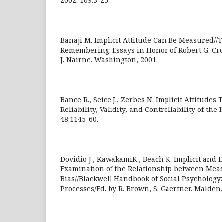
2002. 109:3-25.
Banaji M. Implicit Attitude Can Be Measured//
Remembering: Essays in Honor of Robert G. Cro
J. Nairne. Washington, 2001.
Bance R., Seice J., Zerbes N. Implicit Attitude
Reliability, Validity, and Controllability of the 
48:1145-60.
Dovidio J., KawakamiK., Beach K. Implicit and Ex
Examination of the Relationship between Meas
Bias//Blackwell Handbook of Social Psychology
Processes/Ed. by R. Brown, S. Gaertner. Malden,