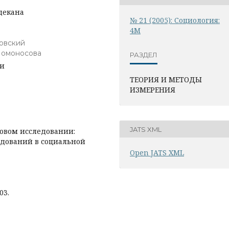
декана
№ 21 (2005): Социология:
4М
овский
Ломоносова
РАЗДЕЛ
ии
ТЕОРИЯ И МЕТОДЫ
ИЗМЕРЕНИЯ
JATS XML
говом исследовании:
едований в социальной
Open JATS XML
03.