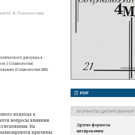
ни М. В. Ломоносова
гического рисунка в
к // Социология:
вание (Социология:4М).
PDF
ФОРМАТЫ ЦИТИРОВАНИЯ
нного подхода к
ются вопросы влияния
Другие форматы
сследования. На
цитирования:
анализируются причины