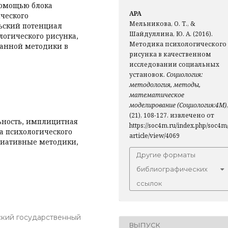
помощью блока
APA
ческого
Мельникова, О. Т., &
ьский потенциал
Шайдуллина, Ю. А. (2016).
огического рисунка,
Методика психологического
данной методики в
рисунка в качественном
исследовании социальных
установок.
Социология:
методология, методы,
математическое
моделирование (Социология:4М)
,
(21), 108-127. извлечено от
ьность, имплицитная
https://soc4m.ru/index.php/soc4m
а психологического
article/view/4069
циативные методики,
Другие форматы
библиографических
ссылок
кий государственный
ВЫПУСК