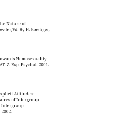
The Nature of
wder/Ed. By H. Roediger,
s Towards Homosexuality:
IAT. Z. Exp. Psychol. 2001.
plicit Attitudes:
ures of Intergroup
: Intergroup
 2002.