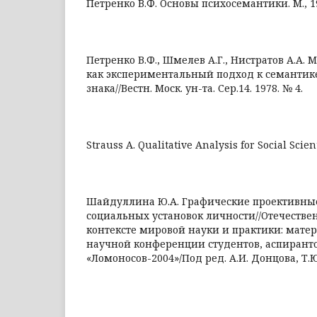
Петренко В.Ф. Основы психосемантики. М., 1
Петренко В.Ф., Шмелев А.Г., Нистратов А.А.
как экспериментальный подход к семантик
знака//Вестн. Моск. ун-та. Сер.14. 1978. № 4.
Strauss A. Qualitative Analysis for Social Scienti
Шайдуллина Ю.А. Графические проективны
социальных установок личности//Отечестве
контексте мировой науки и практики: мат
научной конференции студентов, аспирант
«Ломоносов-2004»/Под ред. А.И. Донцова, Т.Ю.