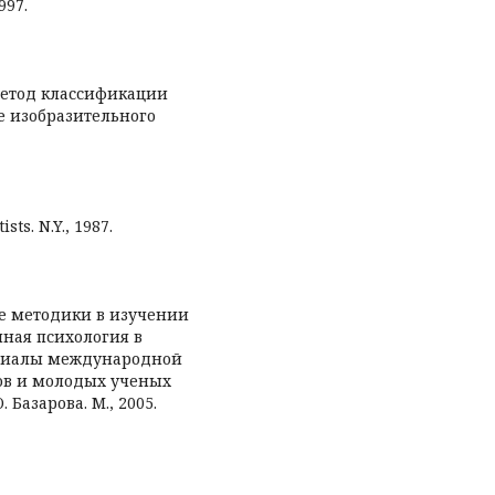
997.
 Метод классификации
е изобразительного
sts. N.Y., 1987.
е методики в изучении
нная психология в
ериалы международной
ов и молодых ученых
 Базарова. М., 2005.