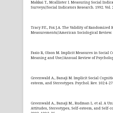
Makkai T., Mcallister I. Measuring Social Indic
Surveys//Social Indicators Research. 1992. Vol. 2
Tracy P.E., Fox J.A. The Validity of Randomized
Measurements//American Sociological Review. 19
Fasio R, Olson M. Implicit Measures in Social 
Meaning and Use//Annual Review of Psychology.
Greenwald A., Banaji M. Implicit Social Cognitio
esteem, and Stereotypes. Psychol. Rev. 102:4-27
Greenwald A., Banaji M., Rudman L. et al. A Uni
Attitudes, Stereotypes, Self-esteem, and Self-c