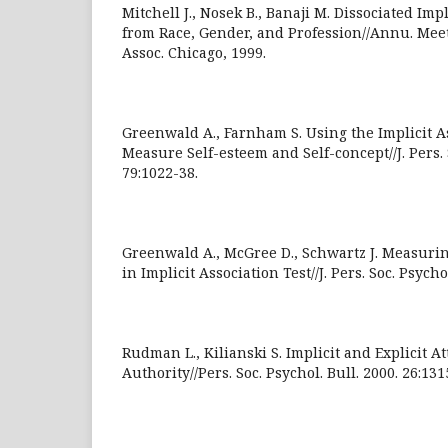
Mitchell J., Nosek B., Banaji M. Dissociated Imp
from Race, Gender, and Profession//Annu. Mee
Assoc. Chicago, 1999.
Greenwald A., Farnham S. Using the Implicit As
Measure Self-esteem and Self-concept//J. Pers. 
79:1022-38.
Greenwald A., McGree D., Schwartz J. Measurin
in Implicit Association Test//J. Pers. Soc. Psycho
Rudman L., Kilianski S. Implicit and Explicit 
Authority//Pers. Soc. Psychol. Bull. 2000. 26:131