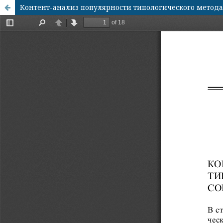
Контент-анализ популярности типологического метода 