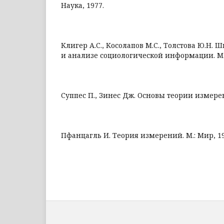
Наука, 1977.
Клигер А.С., Косолапов М.С., Толстова Ю.Н.
и анализе социологической информации. М.:
Суппес П., Зинес Дж. Основы теории измерен
Пфанцагль И. Теория измерений. М.: Мир, 19