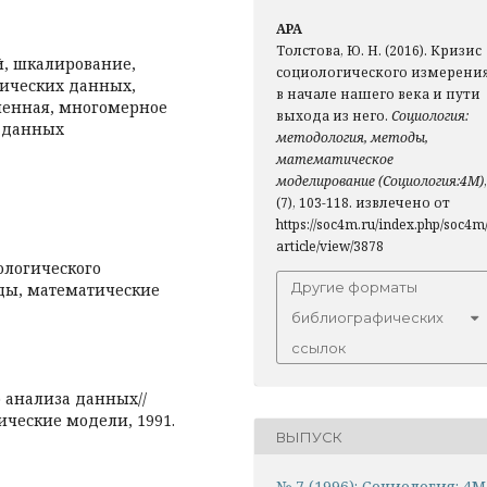
APA
Толстова, Ю. Н. (2016). Кризис
й, шкалирование,
социологического измерени
гических данных,
в начале нашего века и пути
менная, многомерное
выхода из него.
Социология:
х данных
методология, методы,
математическое
моделирование (Социология:4М)
,
(7), 103-118. извлечено от
https://soc4m.ru/index.php/soc4m
article/view/3878
ологического
Другие форматы
оды, математические
библиографических
ссылок
о анализа данных//
ические модели, 1991.
ВЫПУСК
№ 7 (1996): Социология: 4М